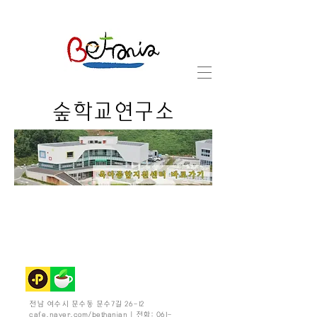
숲학교연구소
전남 여수시 문수동 문수7길 26-12
cafe.naver.com/bethanian | 전화:
061-