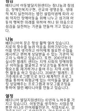
섬김
베타니아 아동발달지원센터는 참나눔과 참섬
김, 장애인복지구현, 선교와 생명운동, 생태
적 복지 실천이라는 법인 설립이념에 따라 사
회 약자인 장애아동을 위해 나누고 섬기며 아
동의 행복한 미래를 위하여 하나 된 마음으로
섬김을 실천하는 기관을 만들어 가고 있습니
다.
나눔
베타니아의 문은 항상 활짝 열려 있습니다.
치료의 횟수를 늘려 이윤을 취하기보다는 아
이를 먼저 생각하고 아이에게 필요한 수업을
제시하고 편하게 상담받을 수 있는 기관이 되
고자 노력하고 있습니다. 또한, 2010년부터
실시한 팔레트 센터는 지역 사회의 장애위험
군 아이들을 발굴하고 부모코칭을 통하여 위
험요소를 제거하거나 줄여 주는 지역 사회 공
헌 활동을 하고 있습니다. 2018년 ‘팔레트; 조
기중재프로그램’으로 보다 체계적인 프로그
램을 통하여 위험군에 있는 아이들을 발굴 코
칭 상담해주는 프로그램과 부모그룹코칭을
통하여 열린 베타니아를 만들고 있습니다.
열정
베타니아 발달지원센터는 10년의 노하우를 가
지고 있습니다. 아동만을 생각하는 사업운영
뿐만 아니라 언어재활전문가, 작업치료사, 감