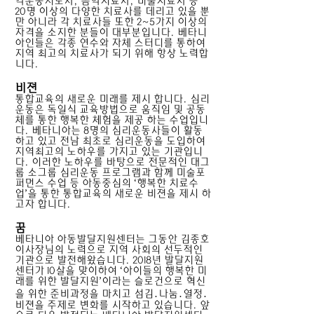
각운동지도사, 음악치료사, 미술치료사 등
20명 이상의 다양한 치료사를 데리고 있을 뿐
만 아니라 각 치료사들 또한 2~5가지 이상의
자격을 소지한 분들이 대부분입니다. 베타니
아인들은 각종 연수와 자체 스터디를 통하여
지역 최고의 치료사가 되기 위해 항상 노력합
니다.
비젼
통합교육의 새로운 미래를 제시 합니다. 심리
운동은 독일식 교육방법으로 움직임 및 공동
체를 통한 행복한 체험을 제공 하는 수업입니
다. 베타니아는 8명의 심리운동사들이 활동
하고 있고 전남 최초로 심리운동을 도입하여
지역최고의 노하우를 가지고 있는 기관입니
다. 이러한 노하우를 바탕으로 전문적인 대그
룹 소그룹 심리운동 프로그램과 함께 미술포
퍼먼스 수업 등 아동중심의 ‘행복한 치료수
업’을 통한 통합교육의 새로운 비젼을 제시 하
고자 합니다.
꿈
베타니아 아동발달지원센터는 그동안 김종호
이사장님의 노력으로 지역 사회의 선두적인
기관으로 발전해왔습니다. 2018년 발달지원
센터가 10살을 맞이하여 ‘아이들의 행복한 미
래를 위한 발달지원’이라는 슬로건으로 혁신
을 위한 준비과정을 마치고 섬김․나눔․열정․
비젼을 주제로 변화를 시작하고 있습니다. 앞